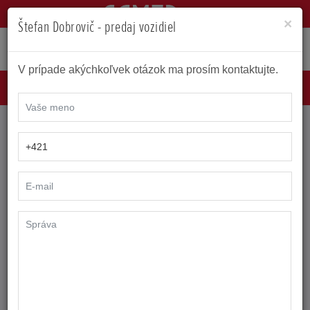
×
Štefan Dobrovič - predaj vozidiel
V prípade akýchkoľvek otázok ma prosím kontaktujte.
MENU
KONTAKT HONDA KOŠICE
CAMEA CAR, A.S.
Prešovská cesta 75