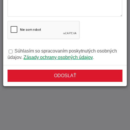
040 01 KOŠICE III.
Tel.:
+421 55 799 53 86
Mobil.:
+421 905 366 241
Email:
predaj@hondakosice.sk
Súhlasím so spracovaním poskytnutých osobných
Od 01.07. - 31.08. 2026 zmena
údajov.
Zásady ochrany osobných údajov
.
otváracích hodín predajne.
ODOSLAŤ
PREDAJ VOZIDIEL Po - Pia 8:00 - 16:30
SERVIS VOZIDIEL Po - Pia 7:30 - 16:00