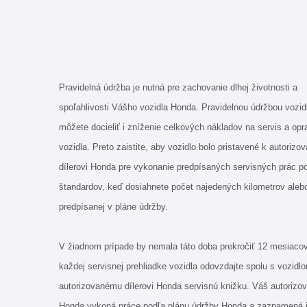
Pravidelná údržba je nutná pre zachovanie dlhej životnosti a
spoľahlivosti Vášho vozidla Honda. Pravidelnou údržbou vozid
môžete docieliť i zníženie celkových nákladov na servis a opr
vozidla. Preto zaistite, aby vozidlo bolo pristavené k autoriz
dílerovi Honda pre vykonanie predpísaných servisných prác p
štandardov, keď dosiahnete počet najedených kilometrov aleb
predpísanej v pláne údržby.
V žiadnom prípade by nemala táto doba prekročiť 12 mesiacov
každej servisnej prehliadke vozidla odovzdajte spolu s vozidl
autorizovanému dílerovi Honda servisnú knižku. Váš autorizov
Honda vykoná práce podľa plánu údržby Honda a zaznamená 