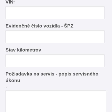
VIN
*
Evidenčné číslo vozidla - ŠPZ
Stav kilometrov
Požiadavka na servis - popis servisného
úkonu
*