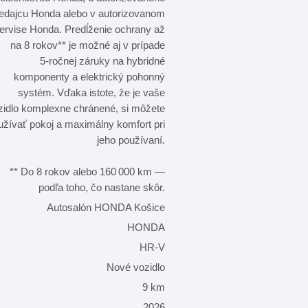
edajcu Honda alebo v autorizovanom
ervise Honda. Predĺženie ochrany až
na 8 rokov** je možné aj v prípade
5‑ročnej záruky na hybridné
komponenty a elektrický pohonný
systém. Vďaka istote, že je vaše
zidlo komplexne chránené, si môžete
užívať pokoj a maximálny komfort pri
jeho používaní.
** Do 8 rokov alebo 160 000 km —
podľa toho, čo nastane skôr.
Autosalón HONDA Košice
HONDA
HR-V
Nové vozidlo
9 km
2026