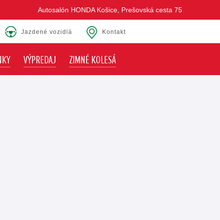
Autosalón HONDA Košice, Prešovská cesta 75
Jazdené vozidlá
Kontakt
NKY
VÝPREDAJ
ZIMNÉ KOLESÁ