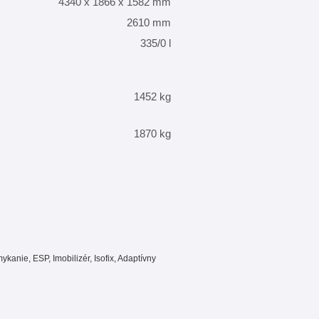
4340 x 1866 x 1582 mm
2610 mm
335/0 l
1452 kg
1870 kg
kanie, ESP, Imobilizér, Isofix, Adaptívny