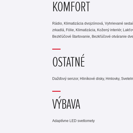
KOMFORT
Rádio, Klimatizácia dvojzónová, Vyhrievané sedačk
zrkadlá, Fólie, Klimatizácia, Kožený interiér, Lak
Bezkľúčové štartovanie, Bezkľúčové otváranie dver
OSTATNÉ
Dažďový senzor, Hliníkové disky, Hmlovky, Sveteln
VÝBAVA
Adaptívne LED svetlomety