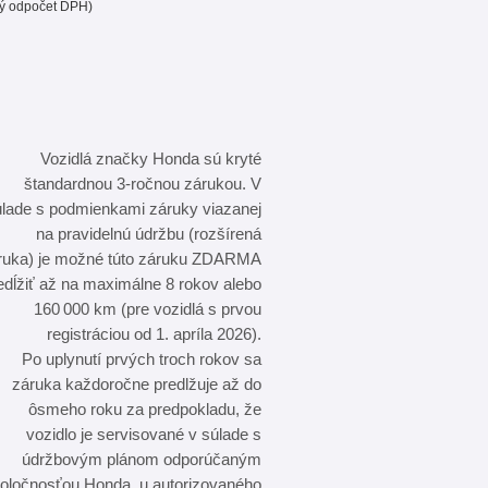
ý odpočet DPH)
Vozidlá značky Honda sú kryté
štandardnou 3‑ročnou zárukou. V
úlade s podmienkami záruky viazanej
na pravidelnú údržbu (rozšírená
ruka) je možné túto záruku ZDARMA
edĺžiť až na maximálne 8 rokov alebo
160 000 km (pre vozidlá s prvou
registráciou od 1. apríla 2026).
Po uplynutí prvých troch rokov sa
záruka každoročne predlžuje až do
ôsmeho roku za predpokladu, že
vozidlo je servisované v súlade s
údržbovým plánom odporúčaným
oločnosťou Honda, u autorizovaného