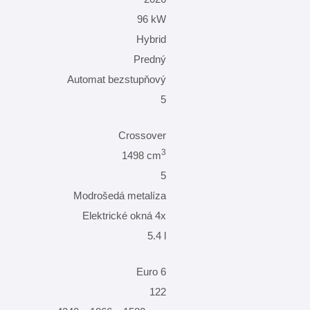
96 kW
Hybrid
Predný
Automat bezstupňový
5
Crossover
3
1498 cm
5
Modrošedá metalíza
Elektrické okná 4x
5.4 l
Euro 6
122