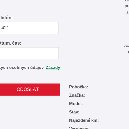
pr
s
lefón:
tum, čas:
vo
tých osobných údajov.
Zásady
Pobočka:
Značka:
Model:
Stav:
Najazdené km:
Vyrobené: