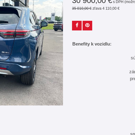
30 900,00 €
s DPH
(možn
35 010,00 €
zľava 4 110,00 €
Benefity k vozidlu:
s
zá
pr
sp