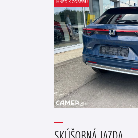
IHNEĎ K ODBERU
SKÚŠOBNÁ JAZDA