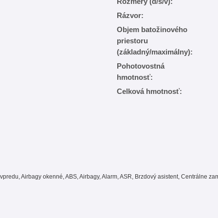
Rozmery (d/š/v):
Rázvor:
Objem batožinového
priestoru
(základný/maximálny):
Pohotovostná
hmotnosť:
Celková hmotnosť:
vpredu, Airbagy okenné, ABS, Airbagy, Alarm, ASR, Brzdový asistent, Centrálne zamy